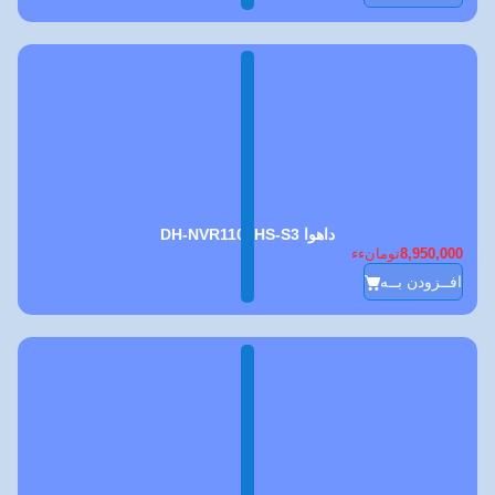
داهوا DH-NVR1108HS-S3
8,950,000
تومانءء
افــزودن بــه