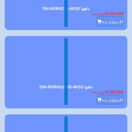
داهوا DH-NVR4216-4KS3
19,500,000
تومانءء
افــزودن بــه
داهوا DHI-NVR4116HS-4KS3
19,500,000
تومانءء
افــزودن بــه