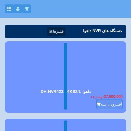
دستگاه های NVR داهوا
فیلترها
داهوا DH-NVR4232-4KS2/L
27,800,000
تومانءء
افــزودن بــه