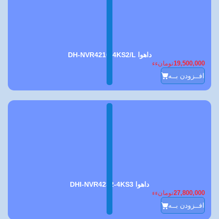
داهوا DH-NVR4216-4KS2/L
19,500,000
تومانءء
افــزودن بــه
داهوا DHI-NVR4232-4KS3
27,800,000
تومانءء
افــزودن بــه