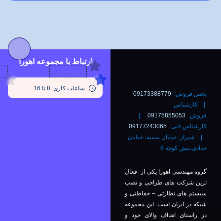
ارتباط با مجموعه اهورا
ساعات کاری: 8 تا 16
بخش فروش:
09173388779
| کارشناس
فروش:
09175855053
|
کارشناس فنی:
09177243065
| شیراز، خیابان سمیه، خیابان
حدادی،نبش کوچه 8
گروه مهندسی اهورا یکی از فعال
ترین شرکت های طراحی و نصب
سیستم های نظارتی – حفاظتی و
شبکه در ایران است. این مجموعه
در راستای اهداف والای خود و