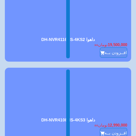
داهوا DH-NVR4116HS-4KS2
19,500,000
تومانءء
افــزودن بــه
داهوا DH-NVR4108HS-4KS3
12,990,000
تومانءء
افــزودن بــه