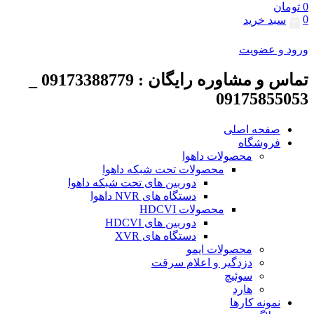
0
تومان
0
سبد خرید
ورود و عضویت
تماس و مشاوره رایگان : 09173388779 _
09175855053
صفحه اصلی
فروشگاه
محصولات داهوا
محصولات تحت شبکه داهوا
دوربین های تحت شبکه داهوا
دستگاه های NVR داهوا
محصولات HDCVI
دوربین های HDCVI
دستگاه های XVR
محصولات ایمو
دزدگیر و اعلام سرقت
سوئیچ
هارد
نمونه کارها