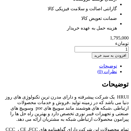
گارانتی اصالت و سلامت فیزیکی کالا
ضمانت تعویض کالا
هزینه حمل به عهده خریدار
1,795,000
تومانء
سوئیچ
اترنت
افزودن به سبد خرید
8
پورت
توضیحات
HRUI
نظرات (0)
مدل
+HR-
توضیحات
SW0080
عدد
HRUI یک شرکت پیشرفته و دارای مدرن ترین تکنولوژِی های روز
دنیا می باشد که در زمینه تولید ،فروش و خدمات محصولات
ارتباطی ،شبکه های هوشمند مانند سوییچ های poe وسوییچ های
صنعتی و تجهیزات فیبر نوری تخصص دارد و بهترین راه حل ها را
پیرامون محصولات ارتباطی شبکه به مشتریان ارائه می دهد.
تمام محصولات این شرکت دارای گواهینامه های CCC ، CE ،FCC