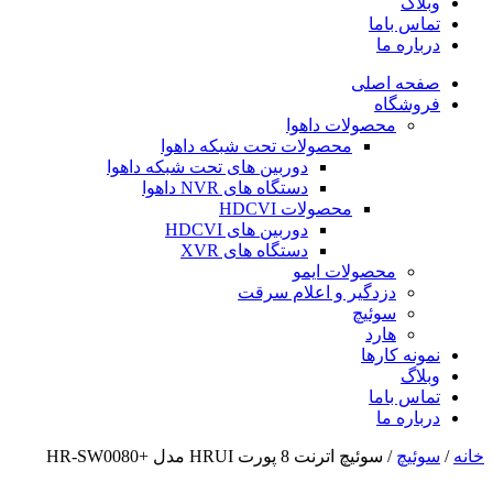
وبلاگ
تماس باما
درباره ما
صفحه اصلی
فروشگاه
محصولات داهوا
محصولات تحت شبکه داهوا
دوربین های تحت شبکه داهوا
دستگاه های NVR داهوا
محصولات HDCVI
دوربین های HDCVI
دستگاه های XVR
محصولات ایمو
دزدگیر و اعلام سرقت
سوئیچ
هارد
نمونه کارها
وبلاگ
تماس باما
درباره ما
خانه
/
سوئیچ
/ سوئیچ اترنت 8 پورت HRUI مدل +HR-SW0080