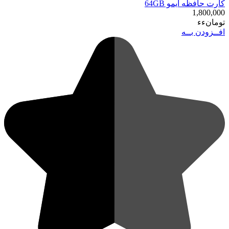
کارت حافظه آیمو 64GB
1,800,000
تومانءء
افــزودن بــه