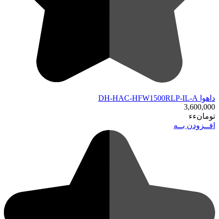
داهوا DH-HAC-HFW1500RLP-IL-A
3,600,000
تومانءء
افــزودن بــه