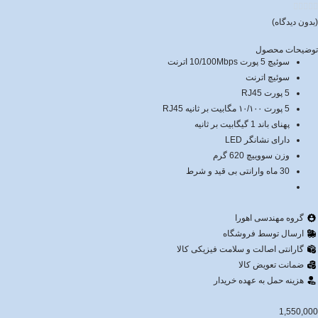





(بدون دیدگاه)
توضیحات محصول
سوئیچ 5 پورت 10/100Mbps اترنت
سوئیچ اترنت
5 پورت RJ45
5 پورت ۱۰/۱۰۰ مگابیت بر ثانیه RJ45
پهنای باند 1 گیگابیت بر ثانیه
دارای نشانگر LED
وزن سووییچ 620 گرم
30 ماه وارانتی بی قید و شرط
گروه مهندسی اهورا
ارسال توسط فروشگاه
گارانتی اصالت و سلامت فیزیکی کالا
ضمانت تعویض کالا
هزینه حمل به عهده خریدار
1,550,000