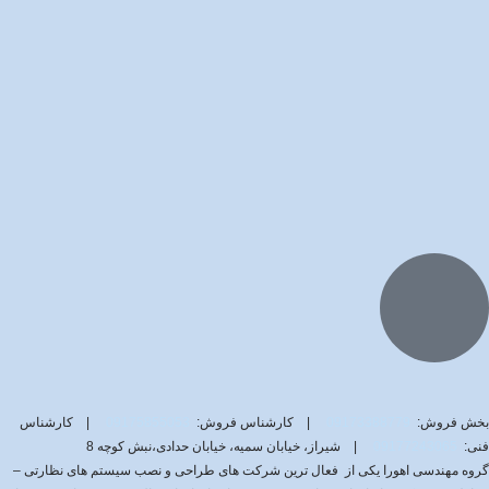
بخش فروش:
09173388779
| کارشناس فروش:
09175855053
| کارشناس
فنی:
09177243065
| شیراز، خیابان سمیه، خیابان حدادی،نبش کوچه 8
گروه مهندسی اهورا یکی از فعال ترین شرکت های طراحی و نصب سیستم های نظارتی –