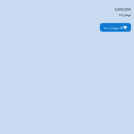
3,600,000
تومانءء
افــزودن بــه