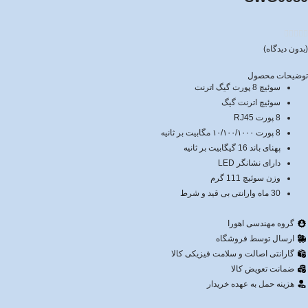





(بدون دیدگاه)
توضیحات محصول
سوئیچ 8 پورت گیگ اترنت
سوئیچ اترنت گیگ
8 پورت RJ45
8 پورت ۱۰/۱۰۰/۱۰۰۰ مگابیت بر ثانیه
پهنای باند 16 گیگابیت بر ثانیه
دارای نشانگر LED
وزن سوئیچ 111 گرم
30 ماه وارانتی بی قید و شرط
گروه مهندسی اهورا
ارسال توسط فروشگاه
گارانتی اصالت و سلامت فیزیکی کالا
ضمانت تعویض کالا
هزینه حمل به عهده خریدار