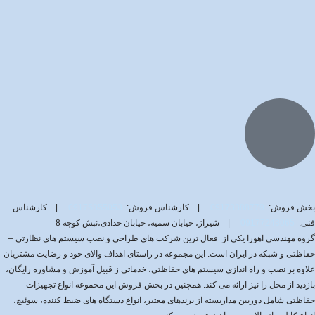
بخش فروش:
09173388779
| کارشناس فروش:
09175855053
| کارشناس
فنی:
09177243065
| شیراز، خیابان سمیه، خیابان حدادی،نبش کوچه 8
گروه مهندسی اهورا یکی از فعال ترین شرکت های طراحی و نصب سیستم های نظارتی –
حفاظتی و شبکه در ایران است. این مجموعه در راستای اهداف والای خود و رضایت مشتریان
علاوه بر نصب و راه اندازی سیستم های حفاظتی، خدماتی ز قبیل آموزش و مشاوره رایگان،
بازدید از محل را نیز ارائه می کند. همچنین در بخش فروش این مجموعه انواع تجهیزات
حفاظتی شامل دوربین مداربسته از برندهای معتبر، انواع دستگاه های ضبط کننده، سوئیچ،