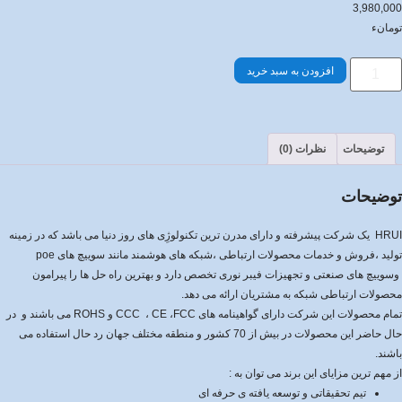
3,980,000
تومانء
افزودن به سبد خرید
توضیحات
نظرات (0)
توضیحات
HRUI یک شرکت پیشرفته و دارای مدرن ترین تکنولوژِی های روز دنیا می باشد که در زمینه
تولید ،فروش و خدمات محصولات ارتباطی ،شبکه های هوشمند مانند سوییچ های poe
وسوییچ های صنعتی و تجهیزات فیبر نوری تخصص دارد و بهترین راه حل ها را پیرامون
محصولات ارتباطی شبکه به مشتریان ارائه می دهد.
تمام محصولات این شرکت دارای گواهینامه های CCC ، CE ،FCC و ROHS می باشند و در
حال حاضر این محصولات در بیش از 70 کشور و منطقه مختلف جهان رد حال استفاده می
باشند.
از مهم ترین مزایای این برند می توان به :
تیم تحقیقاتی و توسعه یافته ی حرفه ای